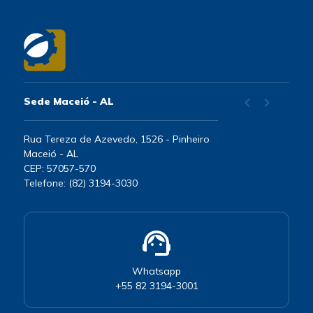
chevron_left
chevron_right
Sede Maceió - AL
Rua Tereza de Azevedo, 1526 - Pinheiro
Maceió - AL
CEP: 57057-570
Telefone: (82) 3194-3030
support_agent
Whatsapp
+55 82 3194-3001