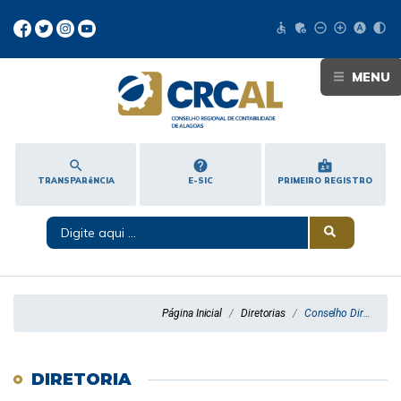
accessible
admin_panel_settings
remove_circle_outline
add_circle_outline
hdr_auto
contrast
MENU
search
help
badge
TRANSPARêNCIA
E-SIC
PRIMEIRO REGISTRO
Página Inicial
Diretorias
Conselho Diretor
DIRETORIA