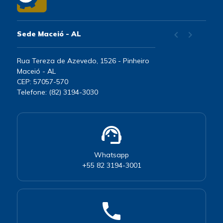
chevron_left
chevron_right
Sede Maceió - AL
Rua Tereza de Azevedo, 1526 - Pinheiro
Maceió - AL
CEP: 57057-570
Telefone: (82) 3194-3030
support_agent
Whatsapp
+55 82 3194-3001
phone