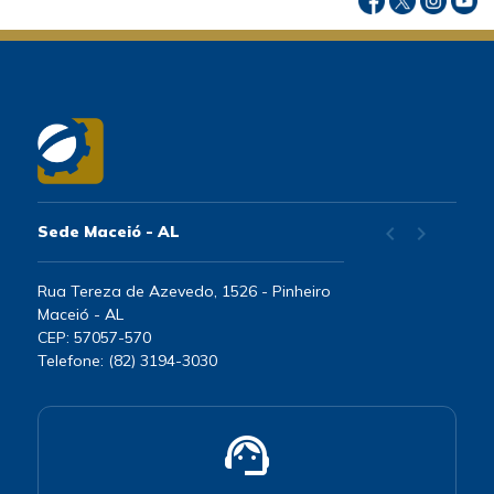
chevron_left
chevron_right
Sede Maceió - AL
Rua Tereza de Azevedo, 1526 - Pinheiro
Maceió - AL
CEP: 57057-570
Telefone: (82) 3194-3030
support_agent