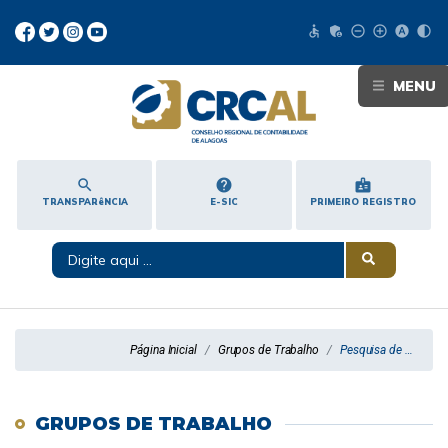
accessible
admin_panel_settings
remove_circle_outline
add_circle_outline
hdr_auto
contrast
MENU
search
help
badge
TRANSPARêNCIA
E-SIC
PRIMEIRO REGISTRO
Página Inicial
Grupos de Trabalho
Pesquisa de Satisfação
GRUPOS DE TRABALHO