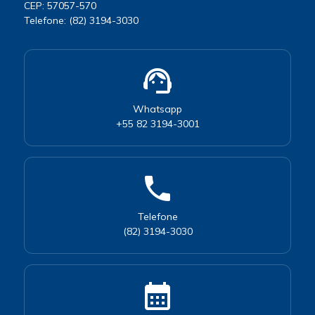
CEP: 57057-570
Telefone: (82) 3194-3030
support_agent
Whatsapp
+55 82 3194-3001
phone
Telefone
(82) 3194-3030
calendar_month