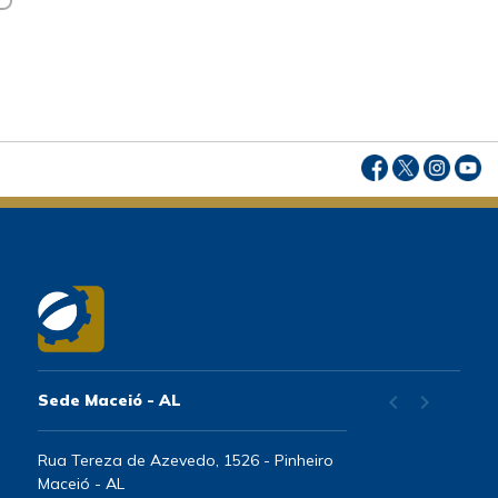
chevron_left
chevron_right
Sede Maceió - AL
Rua Tereza de Azevedo, 1526 - Pinheiro
Maceió - AL