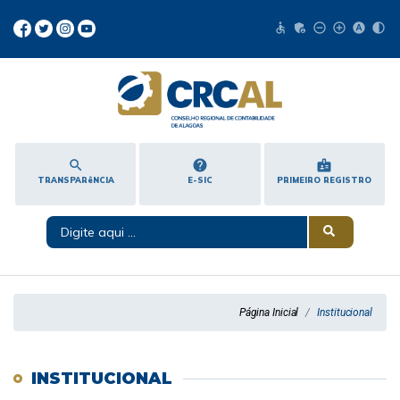
accessible
admin_panel_settings
remove_circle_outline
add_circle_outline
hdr_auto
contrast
search
help
badge
TRANSPARêNCIA
E-SIC
PRIMEIRO REGISTRO
Página Inicial
Institucional
INSTITUCIONAL