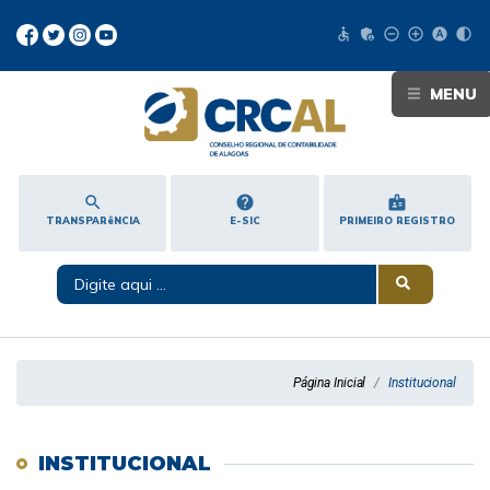
accessible
admin_panel_settings
remove_circle_outline
add_circle_outline
hdr_auto
contrast
MENU
search
help
badge
TRANSPARêNCIA
E-SIC
PRIMEIRO REGISTRO
Página Inicial
Institucional
INSTITUCIONAL