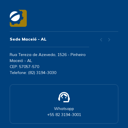
chevron_left
chevron_right
Sede Maceió - AL
Rua Tereza de Azevedo, 1526 - Pinheiro
Maceió - AL
CEP: 57057-570
Telefone: (82) 3194-3030
support_agent
Whatsapp
+55 82 3194-3001