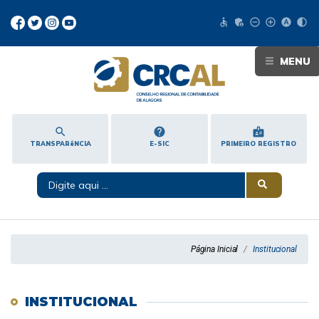
accessible
admin_panel_settings
remove_circle_outline
add_circle_outline
hdr_auto
contrast
MENU
search
help
badge
TRANSPARêNCIA
E-SIC
PRIMEIRO REGISTRO
Página Inicial
Institucional
INSTITUCIONAL