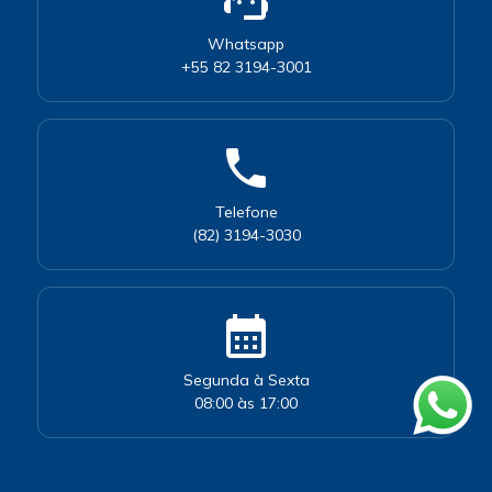
support_agent
Whatsapp
+55 82 3194-3001
phone
Telefone
(82) 3194-3030
calendar_month
Segunda à Sexta
08:00 às 17:00