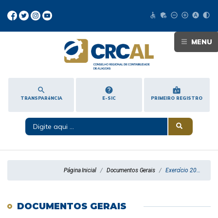
accessible
admin_panel_settings
remove_circle_outline
add_circle_outline
hdr_auto
contrast
MENU
search
help
badge
TRANSPARêNCIA
E-SIC
PRIMEIRO REGISTRO
Página Inicial
Documentos Gerais
Exercício 2020
DOCUMENTOS GERAIS