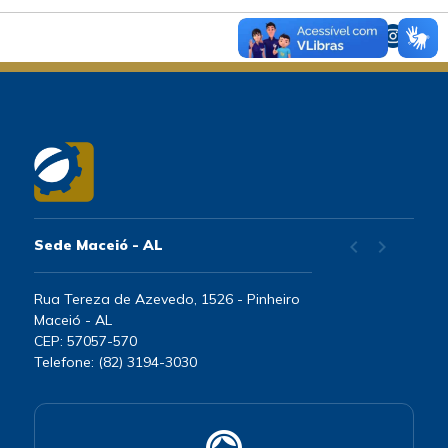
chevron_left
chevron_right
Sede Maceió - AL
Rua Tereza de Azevedo, 1526 - Pinheiro
Maceió - AL
CEP: 57057-570
Telefone: (82) 3194-3030