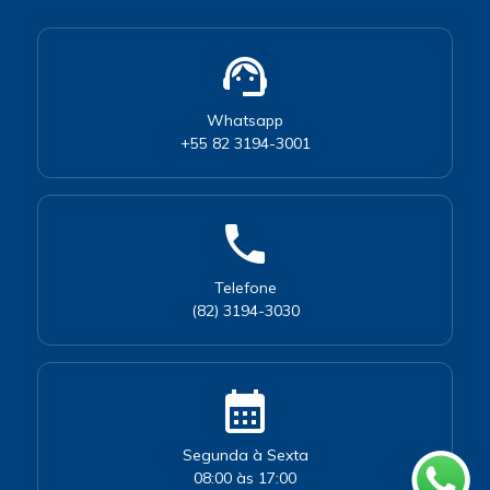
support_agent
Whatsapp
+55 82 3194-3001
phone
Telefone
(82) 3194-3030
calendar_month
Segunda à Sexta
08:00 às 17:00