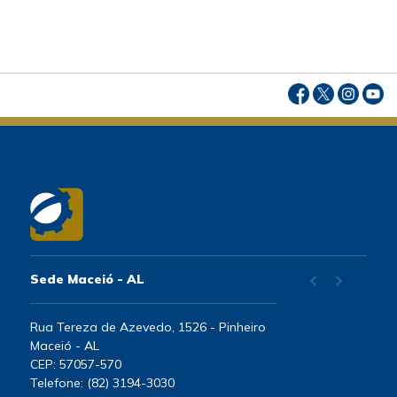
chevron_left
chevron_right
Sede Maceió - AL
Rua Tereza de Azevedo, 1526 - Pinheiro
Maceió - AL
CEP: 57057-570
Telefone: (82) 3194-3030